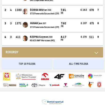
UKS Czapla Białe Błota (KP)
2
4
1380
ŚCIRKA Wiktor
7.61
0.183
678
7
2008
SB
STS Pomerania Szczecinek (ZP)
3
5
1371
HUBAR Jan
7.62
0.197
675
8
2007
PB
STS Pomerania Szczecinek (ZP)
4
3
411
RZEPKA Szymon
8.17
0.179
511
9
2008
PB
KS AZS AWF Warszawa (MZ)
REKORDY
TOP 10 POLSKA
ALL-TIME POLSKA