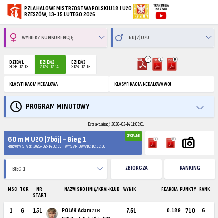
PZLA HALOWE MISTRZOSTWA POLSKI U18 I U20
RZESZÓW, 13-15 LUTEGO 2026
P
DZIEŃ 1
DZIEŃ 2
DZIEŃ 3
2026-02-13
2026-02-14
2026-02-15
KLASYFIKACJA MEDALOWA
KLASYFIKACJA MEDALOWA WOJ
PROGRAM MINUTOWY
Data aktualizacji: 2026-02-14 11:03:01
OFICJALNE
60 m M U20 (7bój) - Bieg 1
Planowany START: 2026-02-14 10:35 | WYSTARTOWANO: 10:33:36
ZBIORCZA
RANKING
MSC
TOR
NR
NAZWISKO I IMIĘ / KRAJ-KLUB
WYNIK
REAKCJA
PUNKTY
RANK
START
1
6
151
POLAK Adam
7.51
0.189
710
6
2008